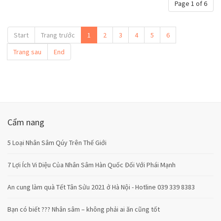
Page 1 of 6
Start
Trang trước
1
2
3
4
5
6
Trang sau
End
Cẩm nang
5 Loại Nhân Sâm Qúy Trên Thế Giới
7 Lợi Ích Vi Diệu Của Nhân Sâm Hàn Quốc Đối Với Phái Mạnh
An cung làm quà Tết Tân Sửu 2021 ở Hà Nội - Hotline 039 339 8383
Bạn có biết ??? Nhân sâm – không phải ai ăn cũng tốt