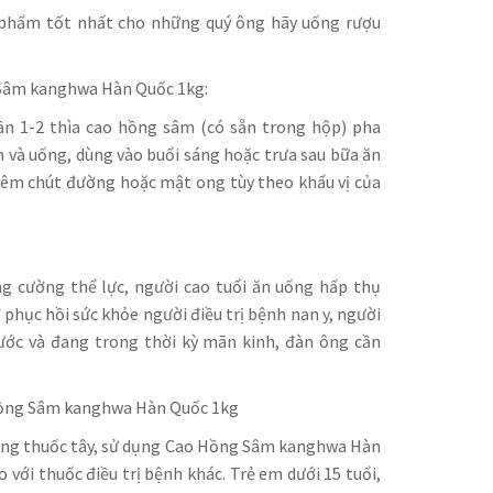
n phẩm tốt nhất cho những quý ông hãy uống rượu
Sâm kanghwa Hàn Quốc 1kg:
lần 1-2 thìa cao hồng sâm (có sẵn trong hộp) pha
 và uống, dùng vào buổi sáng hoặc trưa sau bữa ăn
hêm chút đường hoặc mật ong tùy theo khẩu vị của
ng cường thể lực, người cao tuổi ăn uống hấp thụ
 phục hồi sức khỏe người điều trị bệnh nan y, người
rước và đang trong thời kỳ mãn kinh, đàn ông cần
 Hồng Sâm kanghwa Hàn Quốc 1kg
 bằng thuốc tây, sử dụng Cao Hồng Sâm kanghwa Hàn
 với thuốc điều trị bệnh khác. Trẻ em dưới 15 tuổi,