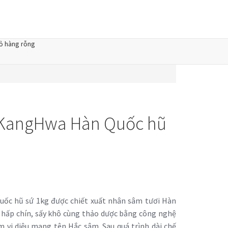
ỏ hàng rỗng
KangHwa Hàn Quốc hũ
c hũ sứ 1kg được chiết xuất nhân sâm tươi Hàn
n hấp chín, sấy khô cùng thảo dược bằng công nghệ
m vi diệu mang tên Hắc sâm. Sau quá trình dài chế