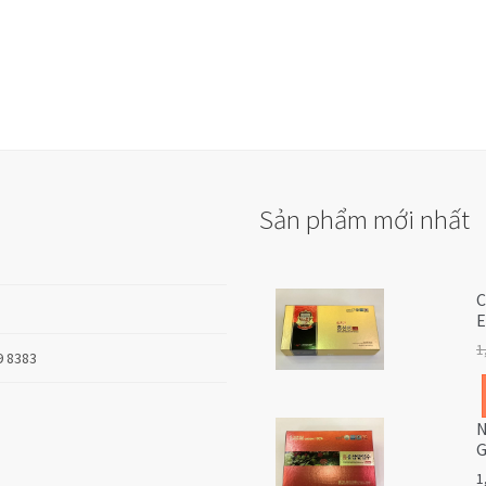
Sản phẩm mới nhất
C
E
1
9 8383
N
G
1