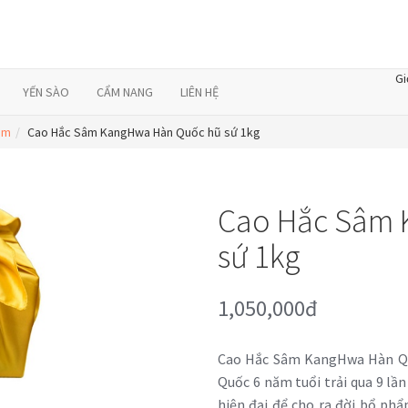
Gi
YẾN SÀO
CẨM NANG
LIÊN HỆ
âm
Cao Hắc Sâm KangHwa Hàn Quốc hũ sứ 1kg
Cao Hắc Sâm 
sứ 1kg
1,050,000đ
Cao Hắc Sâm KangHwa Hàn Quố
Quốc 6 năm tuổi trải qua 9 lầ
hiện đại để cho ra đời bổ phẩ