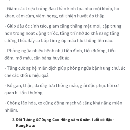
- Giảm các triệu trứng đau thần kinh tọa như mỏi khớp, ho
khan, cảm cúm, viêm họng, cải thiện huyết áp thấp.
- Giúp đầu óc tỉnh táo, giảm căng thẳng mệt mỏi, tập trung
hơn trong hoạt động trí óc, tăng trí nhớ do khả năng tăng
cường thúc đẩy co bóp tim giúp máu lưu thông lên não.
- Phòng ngừa nhiều bệnh như tiền đình, tiểu đường, tiểu
đêm, mỡ máu, cân bằng huyết áp.
- Tăng cường hệ miễn dịch giúp phòng ngừa bệnh ung thư, ức
chế các khối u hiệu quả.
- Bổ gan, thận, dạ dầy, lưu thông máu, giải độc phục hồi cơ
quan bị tổn thương.
- Chống lão hóa, xơ cứng động mạch và tăng khả năng miễn
nhiễm.
Đối Tượng Sử Dụng
Cao Hồng sâm 6 năm tuổi cô đặc -
KangHwa
: