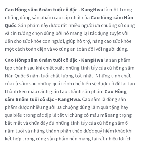
Cao Hồng sâm 6 năm tuổi cô đặc - KangHwa
là một trong
những dòng sản phẩm cao cấp nhất của
Cao hồng sâm Hàn
Quốc
. Sản phẩm này được rất nhiều người ưa chuộng sử dụng
và tin tưởng chọn dùng bởi nó mang lại tác dụng tuyệt vời
đến cho sức khỏe con người, giúp hỗ trợ, nâng cao sức khỏe
một cách toàn diện và vô cùng an toàn đối với người dùng.
Cao Hồng sâm 6 năm tuổi cô đặc - KangHwa
là sản phẩm
tạo thành sau khi chiết xuất những tinh túy của củ hồng sâm
Hàn Quốc 6 năm tuổi chất lượng tốt nhất. Những tinh chất
của củ sâm sau những quá trình chế biến sẽ được cô đặc lại tạo
thành keo màu cánh gián tạo thành sản phẩm
Cao Hồng
sâm 6 năm tuổi cô đặc - KangHwa
.
Cao sâm là dòng sản
phẩm được nhiều người ưa chuộng dùng làm quà tặng hay
quà biếu trong các dịp lễ tết vì chúng có mẫu mã sang trọng
bắt mắt và chứa đầy đủ những tinh túy của củ hồng sâm 6
năm tuổi
và những thành phần thảo dược quý hiếm khác khi
kết hợp trong cùng sản phẩm nên mang lại rất nhiều lợi ích