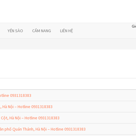
Gi
YẾN SÀO
CẨM NANG
LIÊN HỆ
otline 0931318383
Hà Nội – Hotline 0931318383
ột, Hà Nội – Hotline 0931318383
n phố Quán Thánh, Hà Nội – Hotline 0931318383