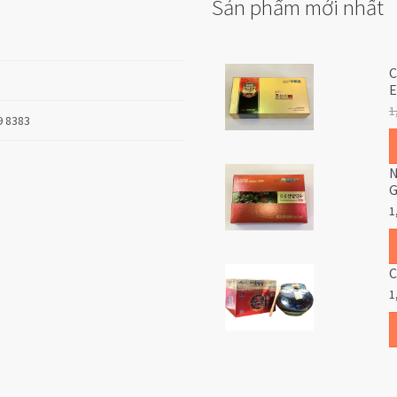
Sản phẩm mới nhất
C
E
1
9 8383
N
G
1
C
1